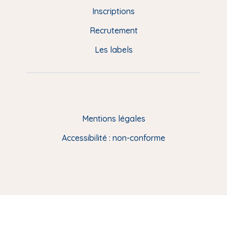
d
Inscriptions
e
Recrutement
p
Les labels
a
g
e
F
Mentions légales
R
Accessibilité : non-conforme