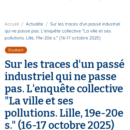
i
p
a
F
Accueil
Actualite
Sur les traces d'un passé industriel
l
i
qui ne passe pas. L'enquête collective "La ville et ses
l
pollutions. Lille, 19e-20e s." (16-17 octobre 2025)
d
'
Étudiant
A
r
Sur les traces d'un passé
i
a
industriel qui ne passe
n
e
pas. L'enquête collective
"La ville et ses
pollutions. Lille, 19e-20e
s." (16-17 octobre 2025)