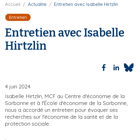
F
Accueil
Actualite
Entretien avec Isabelle Hirtzlin
i
i
p
l
Entretien
a
d
'
l
Entretien avec Isabelle
A
r
Hirtzlin
i
a
n
e
4 juin 2024
Isabelle Hirtzlin, MCF au Centre d'économie de la
Sorbonne et à l'École d'économie de la Sorbonne,
nous a accordé un entretien pour évoquer ses
recherches sur l'économie de la santé et de la
protection sociale.
.