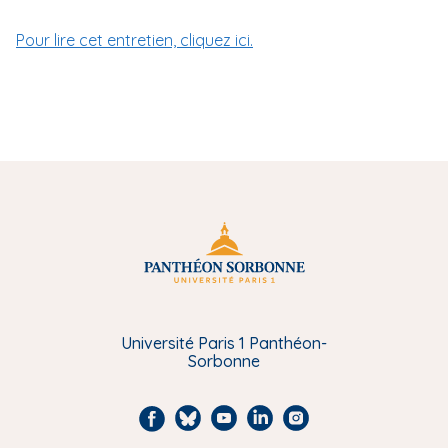
Pour lire cet entretien, cliquez ici.
Université Paris 1 Panthéon-
Sorbonne
F
B
Y
L
I