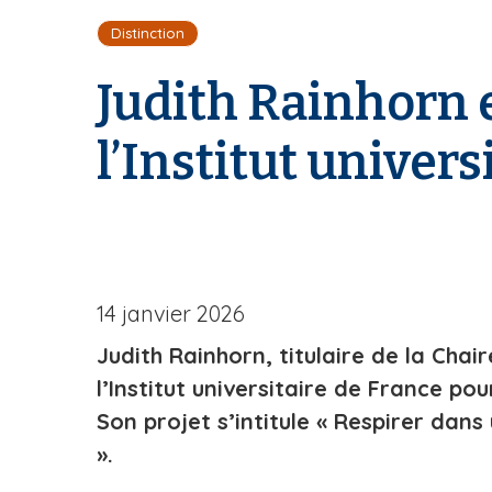
i
Distinction
l
d
Judith Rainhorn
'
A
r
l’Institut univer
i
a
n
e
14 janvier 2026
Judith Rainhorn, titulaire de la Ch
l’Institut universitaire de France po
Son projet s’intitule « Respirer dans
».