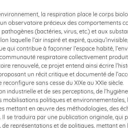
 environnement, la respiration place le corps bi
titue un observatoire précieux des comportements 
pathogènes (bactéries, virus, etc.) et aux substa
n laquelle l’air inspiré et expiré, quoiqu’invisible,
 qui contribue à façonner l’espace habité, l’envi
a communauté respiratoire collectivement produite
stoire renouvelé, ce projet entend ainsi écrire l’his
proposant un récit critique et documenté de l’acc
se reconfigure sans cesse du XIXe au XXIe siècle.
ion industrielle et de ses perceptions, de l’hygièn
 mobilisations politiques et environnementales, l
ues mettant en œuvre des méthodologies, des éch
 Il se traduira par une publication originale, qui po
 de représentations et de politiques, mettant e