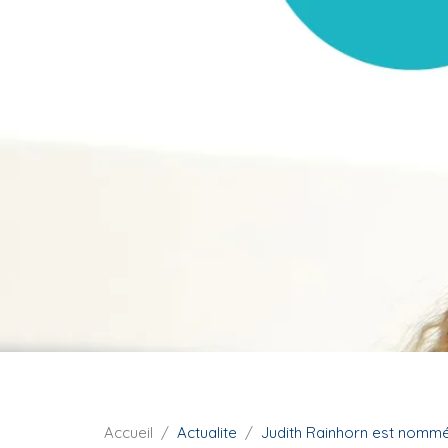
i
p
a
l
F
Accueil
Actualite
Judith Rainhorn est nommée